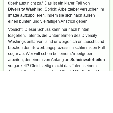
überhaupt nicht zu.“ Das ist ein klarer Fall von
Diversity Washing
. Sprich: Arbeitgeber versuchen ihr
Image aufzupolieren, indem sie sich nach außen
einen bunten und vielfältigen Anstrich geben.
Vorsicht: Dieser Schuss kann nur nach hinten
losgehen. Talente, die Unternehmen des Diversity
Washings entlarven, sind unweigerlich enttäuscht und
brechen den Bewerbungsprozess im schlimmsten Fall
sogar ab. Wer will schon bei einem Arbeitgeber
arbeiten, der einem von Anfang an
Scheinwahrheiten
vorgaukelt? Gleichzeitig macht das Talent seinem
Ärger vielleicht auch noch auf
Social-Media-Kanälen
oder auf
Arbeitgeberbewertungsportalen
Luft.
Damit zieht der Frust über das Diversity Washing
schnell größere Kreise und schreckt andere
Bewerber*innen ab. Damit ist ein größerer
Imageschaden
Programm und das
Vertrauen vieler
Talente
mit einem Schlag dahin. Also: Finger weg!