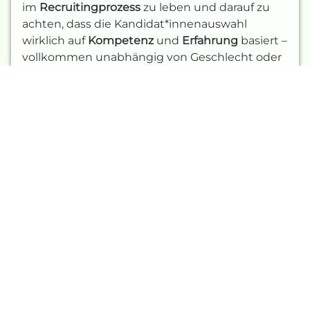
im
Recruitingprozess
zu leben und darauf zu
achten, dass die Kandidat*innenauswahl
wirklich auf
Kompetenz
und
Erfahrung
basiert –
vollkommen unabhängig von Geschlecht oder
sexueller Orientierung. Und dabei spielst Du
eine entscheidende Rolle: Du musst
sicherstellen, dass alle Mitarbeitenden
fair
behandelt werden und im
Unternehmen
Chancengleichheit
herrscht.
Keine Sorge: Um
Pinkwashing
in Deinem
Recruiting zu
vermeiden
, gibt es einige
bewährte Methoden. Du kannst beispielsweise
gezielt auf eine
diversitätsorientierte
Personalauswahl
setzen. Bemühe Dich aktiv
darum, Diskriminierung im Recruiting zu
bekämpfen und eine inklusive
Unternehmenskultur zu schaffen.
Bereits das Einbinden von diversen