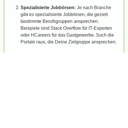
Spezialisierte Jobbörsen:
Je nach Branche
gibt es spezialisierte Jobbörsen, die gezielt
bestimmte Berufsgruppen ansprechen.
Beispiele sind Stack Overflow für IT-Experten
oder HCareers für das Gastgewerbe. Such die
Portale raus, die Deine Zielgruppe ansprechen.
Unternehmenswebsite:
Deine eigene
Karriereseite sollte immer auf dem neuesten
Stand sein und attraktive Stellenanzeigen
enthalten. Hier bekommen Kandidaten auch
einen ersten Eindruck von Deinem
Unternehmen.
Soziale Medien
LinkedIn:
Nutze LinkedIn, um Stellenanzeigen
zu schalten, aktiv nach Kandidaten zu suchen
und Dein Unternehmensprofil zu pflegen.