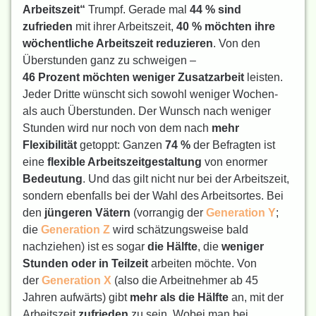
Arbeitszeit“
Trumpf. Gerade mal
44 % sind
zufrieden
mit ihrer Arbeitszeit,
40 % möchten ihre
wöchentliche Arbeitszeit reduzieren
. Von den
Überstunden ganz zu schweigen –
46
Prozent möchten weniger Zusatzarbeit
leisten.
Jeder Dritte wünscht sich sowohl weniger Wochen-
als auch Überstunden. Der Wunsch nach weniger
Stunden wird nur noch von dem nach
mehr
Flexibilität
getoppt: Ganzen
74 %
der Befragten ist
eine
flexible Arbeitszeitgestaltung
von enormer
Bedeutung
. Und das gilt nicht nur bei der Arbeitszeit,
sondern ebenfalls bei der Wahl des Arbeitsortes. Bei
den
jüngeren Vätern
(vorrangig der
Generation Y
;
die
Generation Z
wird schätzungsweise bald
nachziehen) ist es sogar
die Hälfte
, die
weniger
Stunden oder in Teilzeit
arbeiten möchte. Von
der
Generation X
(also die Arbeitnehmer ab 45
Jahren aufwärts) gibt
mehr als die Hälfte
an, mit der
Arbeitszeit
zufrieden
zu sein. Wobei man bei