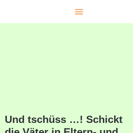
Und tschüss …! Schickt
die Väter in Eltern- und