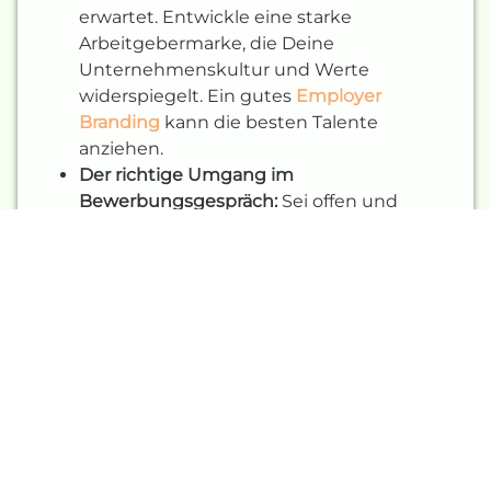
erwartet. Entwickle eine starke
Arbeitgebermarke, die Deine
Unternehmenskultur und Werte
widerspiegelt. Ein gutes
Employer
Branding
kann die besten Talente
anziehen.
Der richtige Umgang im
Bewerbungsgespräch:
Sei offen und
ehrlich. Talente möchten wissen, wer Du
bist und wie Dein Unternehmen tickt.
Und hey, ein bisschen Humor schadet nie.
Ein authentisches und angenehmes
Gespräch kann Wunder wirken und den
Bewerbenden ein gutes Gefühl geben. Sei
transparent über die Rolle, die
Erwartungen und die
Unternehmenskultur.
Talent Pools:
Bau dir einen Pool an
potenziellen Kandidat*innen auf. Auch