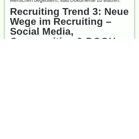
Menschen begeistern, statt Dokumente zu wälzen.
Recruiting Trend 3: Neue
Wege im Recruiting –
Social Media,
Communities & DOOH
Sei da, wo Deine Talente sind!
Jobbörsen
gibt’s noch
und sie bleiben wichtig, aber sie sind längst nicht
mehr die einzige Adresse. 2026 heißt:
Social Media
,
Communities, sogar digitale Außenwerbung nutzen!
Starke Kanäle:
TikTok, Instagram, BeReal: Kurze Clips,
authentische Einblicke, perfekt für junge
Zielgruppen.
Fach-Communities: GitHub für Entwickler*innen,
Dribbble für Designer*innen oder LinkedIn-
Gruppen für Spezialist*innen. Hier findest Du
Profis, die auf klassischen Jobportalen nicht