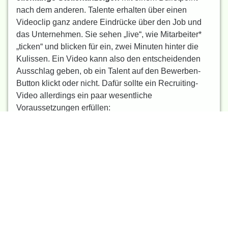
nach dem anderen. Talente erhalten über einen
Videoclip ganz andere Eindrücke über den Job und
das Unternehmen. Sie sehen „live“, wie Mitarbeiter*
„ticken“ und blicken für ein, zwei Minuten hinter die
Kulissen. Ein Video kann also den entscheidenden
Ausschlag geben, ob ein Talent auf den Bewerben-
Button klickt oder nicht. Dafür sollte ein Recruiting-
Video allerdings ein paar wesentliche
Voraussetzungen erfüllen:
Es sollte informativ sein.
Es sollte sich auf die ausgeschriebene Stelle
beziehen.
Es sollte nicht wie Produktwerbung
aussehen.
Es sollte einen gewissen Unterhaltungswert
bieten.
Es sollte ein authentisches Bild des
Unternehmens und der Stelle vermitteln.