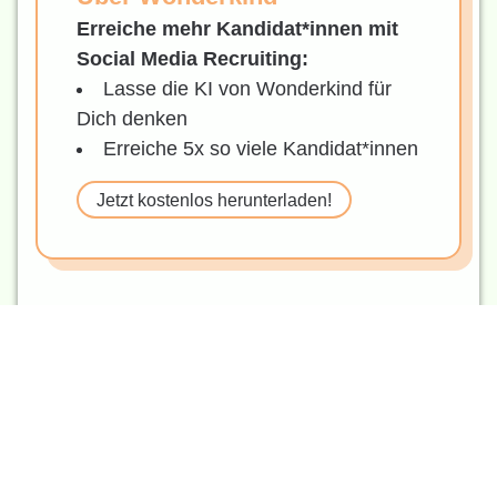
Erreiche mehr Kandidat*innen mit
Social Media Recruiting:
Lasse die KI von Wonderkind für
Dich denken
Erreiche 5x so viele Kandidat*innen
Jetzt kostenlos herunterladen!
PRODUKT
Panacee
:
Dein Job-Feeds, Traffic Management
und Recruiting-Datenanalyse
Panacee Trafficmanager
Wie
Panacee
Dir bei Deinem