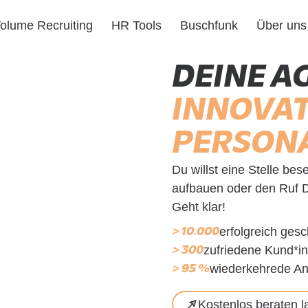
olume Recruiting
HR Tools
Buschfunk
Über uns
DEINE A
INNOVAT
PERSON
Du willst eine Stelle be
aufbauen oder den Ruf D
Geht klar!
erfolgreich ges
> 10.000
zufriedene Kund*i
> 300
wiederkehrede An
> 95 %
Kostenlos beraten l