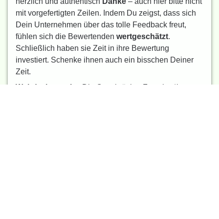
herzlich und authentisch
Danke
– auch hier bitte nicht
mit vorgefertigten Zeilen. Indem Du zeigst, dass sich
Dein Unternehmen über das tolle Feedback freut,
fühlen sich die Bewertenden
wertgeschätzt
.
Schließlich haben sie Zeit in ihre Bewertung
investiert. Schenke ihnen auch ein bisschen Deiner
Zeit.
Weird, aber wahr:
Die Osnabrücker Forscher*innen
fanden auch heraus, dass gute Bewertungen das
Arbeitgeberimage, die Arbeitgeberattraktivität und die
Beschäftigungsintention der Talente
nicht wesentlich
verbessern
. Wenn diese aber Deine individuellen
und wertschätzenden Reaktionen sehen, gibt’s doch
noch die Chance auf viele Sympathiepunkte für Dein
Unternehmen.
Arbeitgeberbewertungspor
vielfältig nutzen