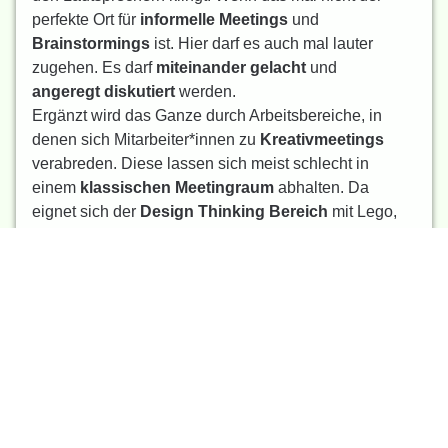
perfekte Ort für
informelle Meetings
und
Brainstormings
ist. Hier darf es auch mal lauter
zugehen. Es darf
miteinander
gelacht
und
angeregt
diskutiert
werden.
Ergänzt wird das Ganze durch Arbeitsbereiche, in
denen sich Mitarbeiter*innen zu
Kreativmeetings
verabreden. Diese lassen sich meist schlecht in
einem
klassischen Meetingraum
abhalten. Da
eignet sich der
Design Thinking Bereich
mit Lego,
Knete, Schere, Stift und Papier einfach besser.
Vielleicht gibt es auch eine
Werkbank
, an der sich
Holz verarbeiten lässt. So können Teams
plastische
Modelle
ihrer Ideen anfertigen und darüber
diskutieren.
Für
Telefonate
mit Kund*innen ziehen sie sich
derweil in die
schallgedämpfte Telefonbox
zurück.
Diese steht als
stylischer Raumtrenner
mitten im
Desk Sharing Bereich, der für die ein oder andere