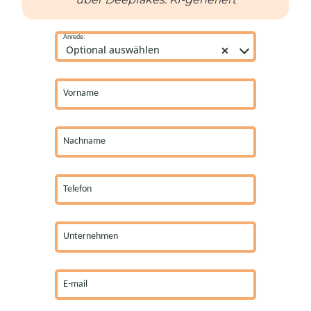
Service
Anrede:
Agreement
Optional auswählen
Remove item
Vorname
Nachname
Telefon
Unternehmen
E-mail