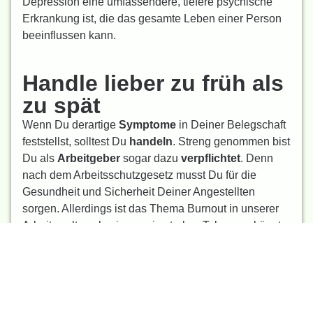
Depression eine umfassendere, tiefere psychische
Erkrankung ist, die das gesamte Leben einer Person
beeinflussen kann.
Handle lieber zu früh als
zu spät
Wenn Du derartige
Symptome
in Deiner Belegschaft
feststellst, solltest Du
handeln
. Streng genommen bist
Du als
Arbeitgeber
sogar dazu
verpflichtet
. Denn
nach dem Arbeitsschutzgesetz musst Du für die
Gesundheit und Sicherheit Deiner Angestellten
sorgen. Allerdings ist das Thema Burnout in unserer
Arbeitswelt nach wie vor ein starkes Tabu – es könnte
also schwer werden, das Eis zu betroffenen
Mitarbeiter*innen zu brechen.
Dennoch solltest Du das Problem
keinesfalls
unbeachtet
lassen, denn ein unbehandelter Burnout