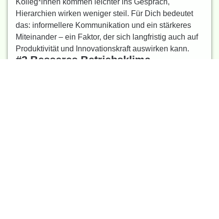
Kolleg*innen kommen leichter ins Gespräch,
Hierarchien wirken weniger steil. Für Dich bedeutet
das: informellere Kommunikation und ein stärkeres
Miteinander – ein Faktor, der sich langfristig auch auf
Produktivität und Innovationskraft auswirken kann.
#2 Besseres Betriebsklima
Ein positives Betriebsklima ist kein Zufall. Ein
Bürohund kann Spannungen reduzieren und für eine
entspanntere Atmosphäre sorgen. Gerade in
stressintensiven Phasen kann das Gold wert sein.
#3 Starke Arbeitgebermarke
In Stellenanzeigen und auf Karriereseiten sind
authentische Einblicke entscheidend. Ein echtes
Bürohund-Konzept – mit klaren Regeln und gelebter
Kultur – stärkt Deine Employer Brand.
Hier kannst Du auf Deiner
Karriereseite
oder im
Recruiting-Marketing entsprechende
Benefits
verlinken, etwa im Bereich Unternehmenskultur oder
Zusatzleistungen.